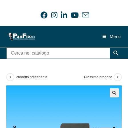
Salta
al
contenuto
Menu
Prodotto precedente
Prossimo prodotto