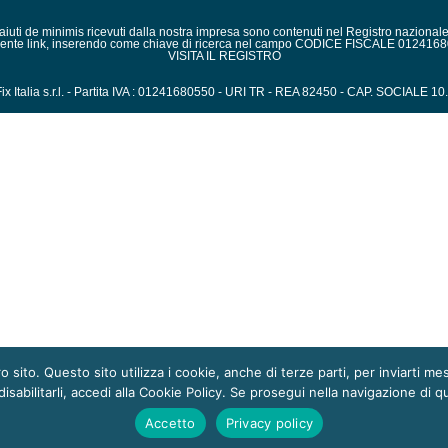
i aiuti de minimis ricevuti dalla nostra impresa sono contenuti nel Registro nazionale de
ente link, inserendo come chiave di ricerca nel campo CODICE FISCALE 012416
VISITA IL REGISTRO
x Italia s.r.l. - Partita IVA : 01241680550 - URI TR - REA 82450 - CAP. SOCIALE 1
ro sito. Questo sito utilizza i cookie, anche di terze parti, per inviarti 
isabilitarli, accedi alla Cookie Policy. Se prosegui nella navigazione di qu
Accetto
Privacy policy