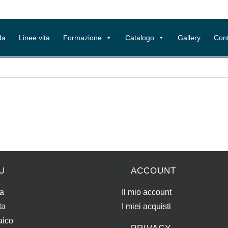
da
Linee vita
Formazione
Catalogo
Gallery
Cont
U
ACCOUNT
da
Il mio account
ta
I miei acquisti
aico