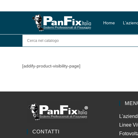
Salta
al
contenuto
Home
L’azien
[addify-product-visibility-page]
MEN
L'azien
Linee Vi
CONTATTI
Fotovolt