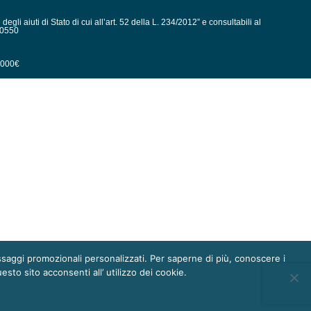
gli aiuti di Stato di cui all’art. 52 della L. 234/2012” e consultabili al
80550
0.000€
messaggi promozionali personalizzati. Per saperne di più, conoscere i
esto sito acconsenti all’ utilizzo dei cookie.