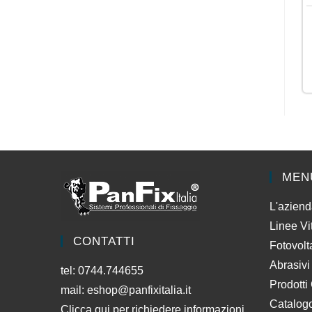
MEN
L'azien
Linee Vi
CONTATTI
Fotovolt
Abrasivi
tel: 0744.744655
Prodotti
mail:
eshop@panfixitalia.it
Catalog
Clicca qui per richiedere informazioni