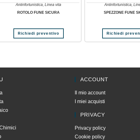
Antinfortunistica
,
Linea vita
Antinfortunistica
,
Lin
ROTOLO FUNE SICURA
SPEZZONE FUNE S
Richiedi preventivo
Richiedi preven
U
ACCOUNT
da
Il mio account
ta
I miei acquisti
aico
PRIVACY
 Chimici
Privacy policy
o
Cookie policy