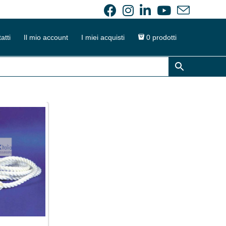
atti
Il mio account
I miei acquisti
0 prodotti