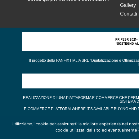
Gallery
Contatti
Il progetto della PANFIX ITALIA SRL “Digitalizzazione e Ottimizz
REALIZZAZIONE DI UNA PIATTAFORMA E-COMMERCE CHE PERMET
SISTEMA 
E-COMMERCE PLATFORM WHERE IT'S AVAILABLE BUYING AND P
Utilizziamo i cookie per assicurarti la migliore esperienza nel nost
Obblighi informativi per le erogazioni pubbliche: gli aiuti di Stato e gl
segu
cookie utilizzati dal sito ed eventualmente d