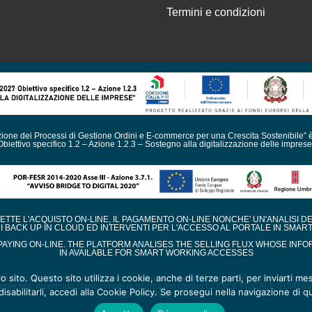
Termini e condizioni
azione dei Processi di Gestione Ordini e E-commerce per una Crescita Sostenibile” 
Obiettivo specifico 1.2 – Azione 1.2.3 – Sostegno alla digitalizzazione delle imprese
TE L'ACQUISTO ON-LINE, IL PAGAMENTO ON-LINE NONCHE' UN'ANALISI D
DI BACK UP IN CLOUD ED INTERVENTI PER L'ACCESSO AL PORTALE IN SMAR
AYING ON-LINE. THE PLATFORM ANALISES THE SELLING FLUX WHOSE INFO
IN AVAILABLE FOR SMART WORKING ACCESSES
ro sito. Questo sito utilizza i cookie, anche di terze parti, per inviarti 
i aiuti de minimis ricevuti dalla nostra impresa sono contenuti nel Registro nazionale de
ente link, inserendo come chiave di ricerca nel campo CODICE FISCALE 012416
isabilitarli, accedi alla Cookie Policy. Se prosegui nella navigazione di qu
VISITA IL REGISTRO