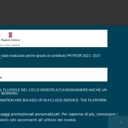
è stato realizzato anche grazie al contributo PR FESR 2021- 2027.
”
EL FLUSSO E DEL CICLO VENDITE A CUI AGGIUNGERE ANCHE UN
T WORKING
RMATION ARE BACKED UP IN A CLOUD SERVICE. THE PLATFORM
messaggi promozionali personalizzati. Per saperne di più, conoscere i
gli aiuti di Stato di cui all’art. 52 della L. 234/2012” e consultabili al
80550
esto sito acconsenti all’ utilizzo dei cookie.