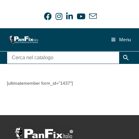
Salta
al
contenuto
Menu
[ultimatemember form_id=”1437″]